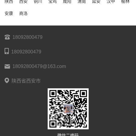
陕西
西安
铜川
宝鸡
咸阳
渭南
延安
汉中
榆林
安康
商洛
18092800479
18092800479
18092800479@163.com
陕西省西安市
微信二维码