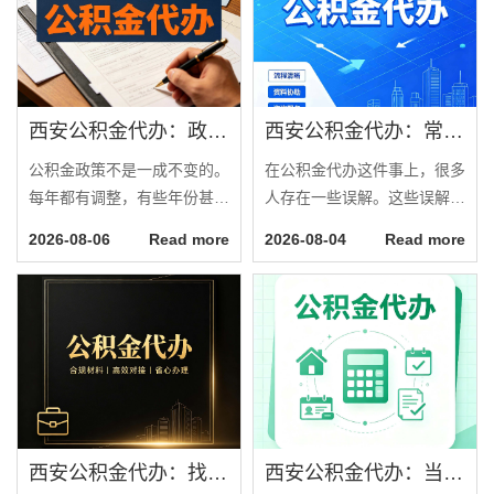
西安公积金代办：政策一直在变，你需要有人帮你盯着
西安公积金代办：常见误区
公积金政策不是一成不变的。
在公积金代办这件事上，很多
每年都有调整，有些年份甚至
人存在一些误解。这些误解可
几个月就变一次。你去年办的
能导致你错过了更适合自己的
2026-08-06
Read more
2026-08-04
Read more
业务，今年可能规则已经不同
办理方式，或者花了不该花的
了。你年初查的政策，年中可
钱。今天把这些常见的误解逐
能已经更新了。如果你自己办
一澄清。误解一：代办什么都
理，政策变化是一个需要特别
敢承诺有些人接触过一些不正
关注的因素。今天说说政策变
规的中介，听他们说过“百分
化这件事。最近的变化有哪些
百包过”“什么情况都能办”之
租房提取额度提高了。今年很
类的话，就以为代办都是这样
多城市上调了租房提取...
操作的。其实正规代...
西安公积金代办：找不找代办的最终判断标准
西安公积金代办：当你犹豫要不要找人时，先看自己符合这几点吗