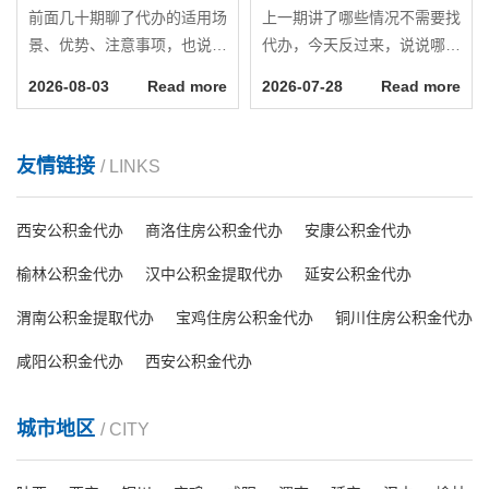
前面几十期聊了代办的适用场
上一期讲了哪些情况不需要找
景、优势、注意事项，也说了
代办，今天反过来，说说哪些
哪些情况没必要找代办。今天
情况下找代办更划算。如果你
2026-08-03
Read more
2026-07-28
Read more
做一个最终总结，把判断标准
正在犹豫要不要找人，可以对
简化成几条清晰的规则，让你
照下面这几个条件看看自己符
能快速判断自己该不该找代
合几条。第一条：你无法判断
友情链接
/ LINKS
办。规则一：业务难度决定基
自己选的路对不对公积金业务
础判断如果你的业务属于简单
通常不止一条路可走。租房提
西安公积金代办
商洛住房公积金代办
安康公积金代办
类型，账户状态正常，材料齐
取有有发票和无发票的通道。
全，城市支持线上办理，那优
离职提取的办理条件与户口性
榆林公积金代办
汉中公积金提取代办
延安公积金代办
先考虑自己办。复杂业务...
质相关。跨省转移要区...
渭南公积金提取代办
宝鸡住房公积金代办
铜川住房公积金代办
咸阳公积金代办
西安公积金代办
城市地区
/ CITY