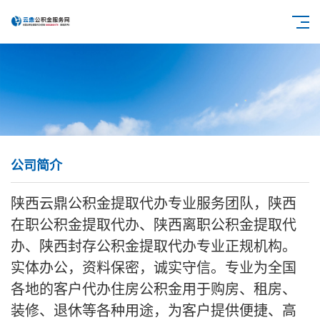
公司简介
陕西云鼎公积金提取代办专业服务团队，
陕西
在职公积金提取代办、
陕西
离职公积金提取代
办、
陕西
封存公积金提取代办专业正规机构。
实体办公，资料保密，诚实守信。专业为全国
各地的客户代办住房公积金用于购房、租房、
装修、退休等各种用途，为客户提供便捷、高