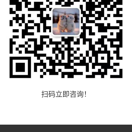
扫码立即咨询！