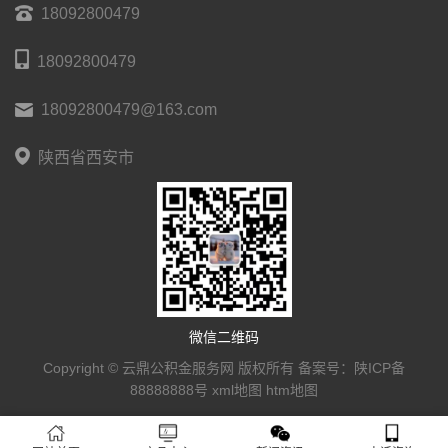
18092800479
18092800479
18092800479@163.com
陕西省西安市
微信二维码
Copyright © 云鼎公积金服务网 版权所有 备案号：
陕ICP备
88888888号
xml地图
htm地图