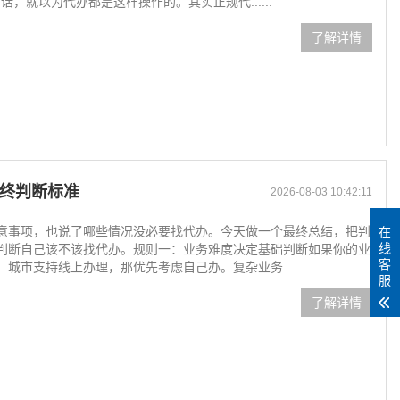
话，就以为代办都是这样操作的。其实正规代......
了解详情
终判断标准
2026-08-03 10:42:11
意事项，也说了哪些情况没必要找代办。今天做一个最终总结，把判
在
线
判断自己该不该找代办。规则一：业务难度决定基础判断如果你的业
客
市支持线上办理，那优先考虑自己办。复杂业务......
服
了解详情