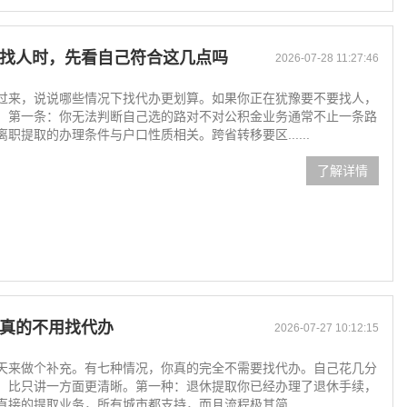
找人时，先看自己符合这几点吗
2026-07-28 11:27:46
过来，说说哪些情况下找代办更划算。如果你正在犹豫要不要找人，
。第一条：你无法判断自己选的路对不对公积金业务通常不止一条路
提取的办理条件与户口性质相关。跨省转移要区......
了解详情
真的不用找代办
2026-07-27 10:12:15
天来做个补充。有七种情况，你真的完全不需要找代办。自己花几分
，比只讲一方面更清晰。第一种：退休提取你已经办理了退休手续，
的提取业务，所有城市都支持，而且流程极其简......