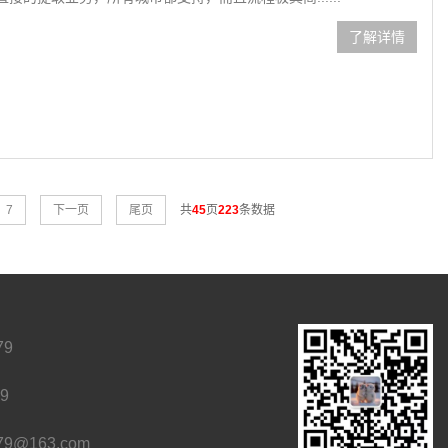
了解详情
7
下一页
尾页
共
45
页
223
条数据
79
9
79@163.com