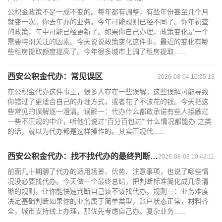
公积金政策不是一成不变的。每年都有调整，有些年份甚至几个月
就变一次。你去年办的业务，今年可能规则已经不同了。你年初查
的政策，年中可能已经更新了。如果你自己办理，政策变化是一个
需要特别关注的因素。今天说说政策变化这件事。最近的变化有哪
些租房提取额度提高了。今年很多城市上调了租房提取......
西安公积金代办：常见误区
2026-08-04 10:35:13
在公积金代办这件事上，很多人存在一些误解。这些误解可能导致
你错过了更适合自己的办理方式，或者花了不该花的钱。今天把这
些常见的误解逐一澄清。误解一：代办什么都敢承诺有些人接触过
一些不正规的中介，听他们说过“百分百包过”“什么情况都能办”之类
的话，就以为代办都是这样操作的。其实正规代......
西安公积金代办：找不找代办的最终判断标准
2026-08-03 10:42:11
前面几十期聊了代办的适用场景、优势、注意事项，也说了哪些情
况没必要找代办。今天做一个最终总结，把判断标准简化成几条清
晰的规则，让你能快速判断自己该不该找代办。规则一：业务难度
决定基础判断如果你的业务属于简单类型，账户状态正常，材料齐
全，城市支持线上办理，那优先考虑自己办。复杂业务......