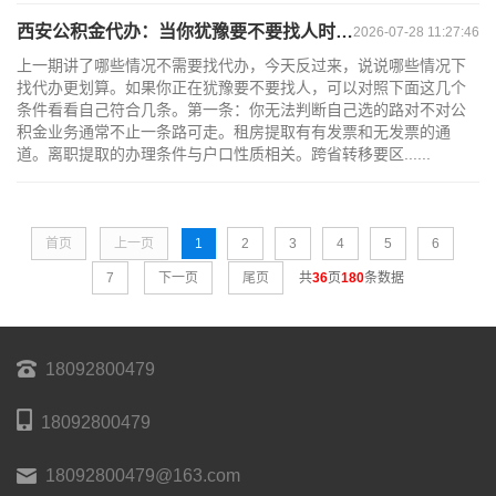
西安公积金代办：当你犹豫要不要找人时，先看自己符合这几点吗
2026-07-28 11:27:46
上一期讲了哪些情况不需要找代办，今天反过来，说说哪些情况下
找代办更划算。如果你正在犹豫要不要找人，可以对照下面这几个
条件看看自己符合几条。第一条：你无法判断自己选的路对不对公
积金业务通常不止一条路可走。租房提取有有发票和无发票的通
道。离职提取的办理条件与户口性质相关。跨省转移要区......
首页
上一页
1
2
3
4
5
6
7
下一页
尾页
共
36
页
180
条数据
18092800479
18092800479
18092800479@163.com