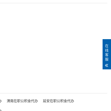
在
线
客
服
办
渭南在职公积金代办
延安在职公积金代办
办