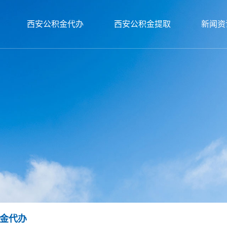
西安公积金代办
西安公积金提取
新闻资
金代办