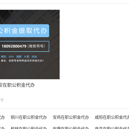
安在职公积金代办
TY
代办
铜川在职公积金代办
宝鸡在职公积金代办
咸阳在职公积金代
代办
榆林在职公积金代办
安康在职公积金代办
商洛在职公积金代