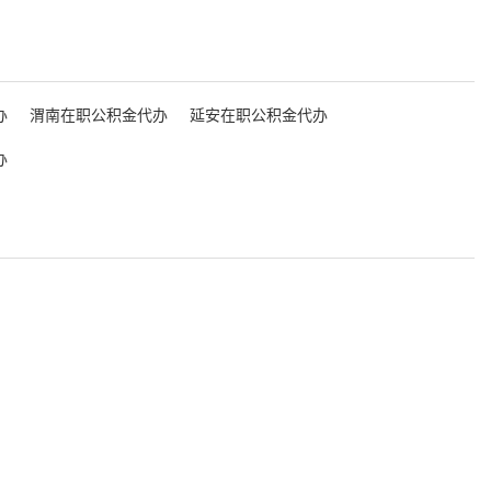
办
渭南在职公积金代办
延安在职公积金代办
办