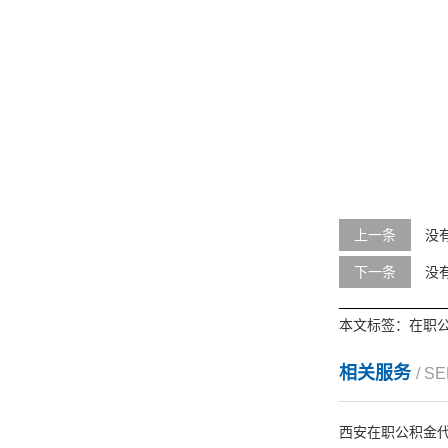
上一条
没
下一条
没
本文标签：
在职
相关服务
/ S
西安在职公积金