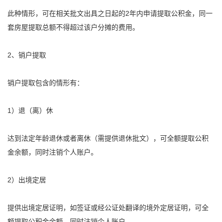
此种情形，可在相关批文出具之日起的2年内申请
提取
公积金
，同一
套房屋
提取
总额不得超过该户分摊的费用。
2、销户
提取
销户
提取
包含的情形有：
1）退（离）休
达到法定年龄退休或者离休（需提供退休批文），可全额
提取
公积
金
余额，同时注销个人账户。
2）出境定居
提供出境定居证明，如签证或经公证处翻译的境外定居证明，可全
额
提取
公积金
余额，同时注销个人账户。