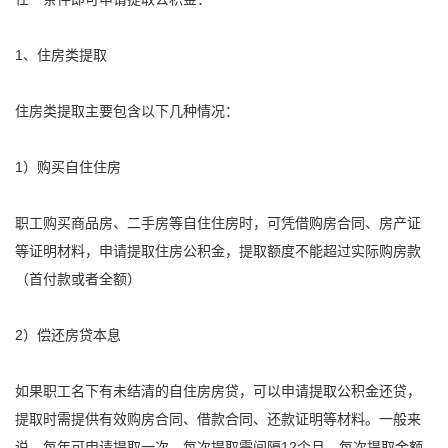
1、住房类
提取
住房类
提取
主要包含以下几种情况：
1）购买自住住房
职工购买商品房、二手房等自住住房时，可凭借购房合同、房产证
等证明材料，申请
提取
住房
公积金
，
提取
额度不能超过实际购房款
（首付款或者全额）
2）偿还房贷本息
如果职工名下有未结清的自住房房贷，可以申请
提取
公积金
还贷，
提取
时需提供有效购房合同、借款合同、还款证明等材料。一般来
说，每年可申请
提取
一次，每次
提取
需间隔12个月，每次
提取
金额