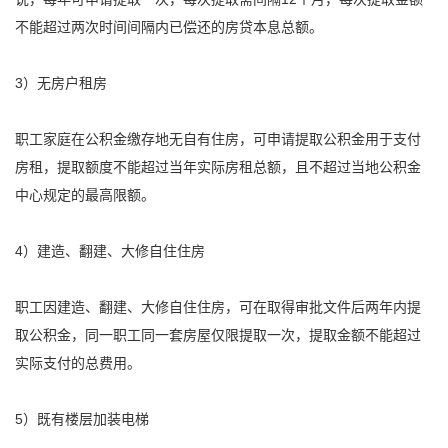
不能超过两次时间间隔内已偿还的房贷本息总额。
3）无房户租房
职工家庭在
公积金
缴存地无自有住房，可申请
提取
公积金
用于支付
房租，
提取
额度不能超过当年实际房租总额，且不超过当地
公积金
中心规定的最高限额。
4）建造、翻建、大修自住住房
职工因建造、翻建、大修自住住房，可在取得审批文件后两年内
提
取
公积金
，同一职工同一套房屋仅限
提取
一次，
提取
金额不能超过
实际支付的总费用。
5）既有楼层加装电梯