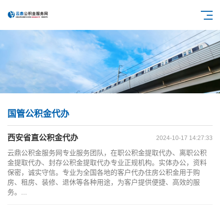
国管公积金代办
西安省直公积金代办
2024-10-17 14:27:33
云鼎公积金服务网专业服务团队，在职公积金提取代办、离职公积
金提取代办、封存公积金提取代办专业正规机构。实体办公，资料
保密，诚实守信。专业为全国各地的客户代办住房公积金用于购
房、租房、装修、退休等各种用途，为客户提供便捷、高效的服
务。...