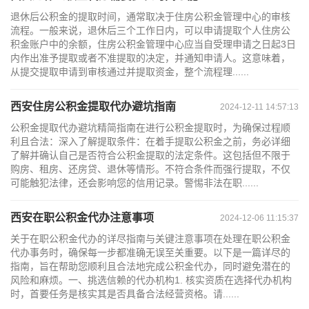
退休后公积金的提取时间，通常取决于住房公积金管理中心的审核
流程。一般来说，退休后三个工作日内，可以申请提取个人住房公
积金账户中的余额，住房公积金管理中心应当自受理申请之日起3日
内作出准予提取或者不准提取的决定，并通知申请人。这意味着，
从提交提取申请到审核通过并提取资金，整个流程理......
西安住房公积金提取代办避坑指南
2024-12-11 14:57:13
公积金提取代办避坑精简指南在进行公积金提取时，为确保过程顺
利且合法：深入了解提取条件：在着手提取公积金之前，务必详细
了解并确认自己是否符合公积金提取的法定条件。这包括但不限于
购房、租房、还房贷、退休等情形。不符合条件而强行提取，不仅
可能触犯法律，还会影响您的信用记录。警惕非法在职......
西安在职公积金代办注意事项
2024-12-06 11:15:37
关于在职公积金代办的详尽指南与关键注意事项在处理在职公积金
代办事务时，确保每一步都准确无误至关重要。以下是一篇详尽的
指南，旨在帮助您顺利且合法地完成公积金代办，同时避免潜在的
风险和麻烦。一、挑选信赖的代办机构1. 核实资质在选择代办机构
时，首要任务是核实其是否具备合法经营资格。请......