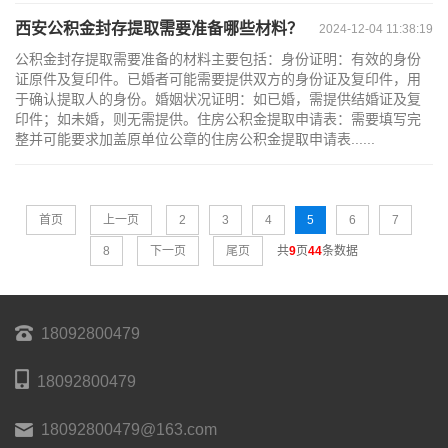
西安公积金封存提取需要准备哪些材料？
2024-12-04 11:38:19
公积金封存提取需要准备的材料主要包括：身份证明：有效的身份
证原件及复印件。已婚者可能需要提供双方的身份证及复印件，用
于确认提取人的身份。婚姻状况证明：如已婚，需提供结婚证及复
印件；如未婚，则无需提供。住房公积金提取申请表：需要填写完
整并可能要求加盖原单位公章的住房公积金提取申请表......
首页
上一页
2
3
4
5
6
7
8
下一页
尾页
共
9
页
44
条数据
18092800479
18092800479
18092800479@163.com