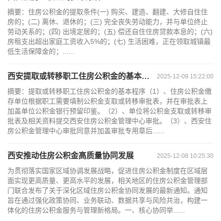
摘要：住房公积金的提取条件(一) 购买、建造、翻建、大修自住住
房的；(二) 离休、退休的；(三) 完全丧失劳动能力，并与单位终止
劳动关系的；(四) 出境定居的；(五) 偿还自住住房贷款本息的；(六)
房租支出超出家庭工资收入5%的；(七) 生活困难，正在领取城镇最
低生活保障金的；......
西安提取或转移职工住房公积金的基本程序
2025-12-09 15:22:00
摘要：提取或转移职工住房公积金的基本程序（1）、住房公积金缴
存单位根据职工需要填制公积金支取或转移审批表，并在审批表上
加盖单位公积金银行预留印鉴。（2）、单位将公积金支取或转移审
批表及相关资料提交西安住房公积金管理中心审批。（3）、西安住
房公积金管理中心审批同意并加盖审批专用章后......
西安推动住房公积金高质量协同发展
2025-12-08 10:25:30
为贯彻落实国家区域协调发展战略，促进住房公积金制度在区域层
面实现更高质量、更高水平的发展，相关地区的住房公积金管理部
门联合发布了关于深化区域住房公积金协同发展的最新通知。通知
旨在通过强化政策协同、业务联动、数据共享与风险共治，构建一
体化的住房公积金服务与管理新格局。一、核心协同举......