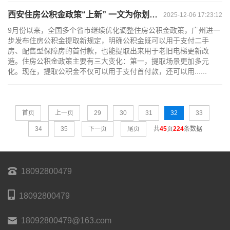
西安住房公积金政策“上新” 一文为你划重点
2025-12-06 17:23:12
9月份以来，全国多个省市继续优化调整住房公积金政策，广州进一
步发布住房公积金提取新规定，明确公积金既可以用于支付二手
房、配售型保障房的首付款，也能提取出来用于老旧电梯更新改
造。住房公积金政策主要有三大变化：第一，提取场景更加多元
化。现在，提取公积金不仅可以用于支付首付款，还可以用......
首页
上一页
29
30
31
32
33
34
35
下一页
尾页
共
45
页
224
条数据
18092800479
18092800479
18092800479@163.com